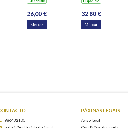
Dispoñible
Dispoñible
ACADEMICOS
NUMERARIOS DA
26,00 €
32,80 €
ACADEMIA
XACOBEA 2016-
Mercar
Mercar
2024
CONTACTO
PÁXINAS LEGAIS
986432100
Aviso legal
galaxia@editorialgalaxia.gal
Condicións de venda