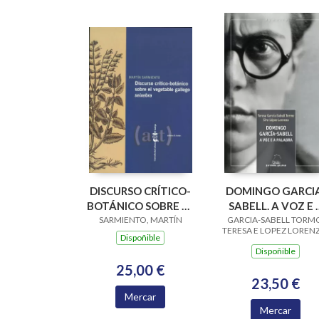
DISCURSO CRÍTICO-
DOMINGO GARCI
BOTÁNICO SOBRE EL
SABELL. A VOZ E 
SARMIENTO, MARTÍN
VEGETABLE
GARCIA-SABELL TORM
PALABRA
TERESA E LOPEZ LOREN
GALLEGO SEIXEBRA
Dispoñible
SIRO
Dispoñible
25,00 €
23,50 €
Mercar
Mercar