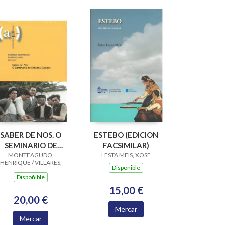
SABER DE NOS. O
ESTEBO (EDICION
SEMINARIO DE
FACSIMILAR)
STUDOS GALEGOS
MONTEAGUDO,
LESTA MEIS, XOSE
HENRIQUE / VILLARES,
Dispoñible
RAMON
Dispoñible
15,00 €
20,00 €
Mercar
Mercar