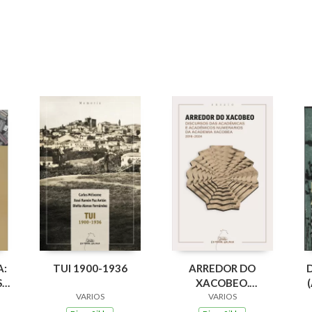
A:
TUI 1900-1936
ARREDOR DO
,
XACOBEO.
VARIOS
DISCURSO DAS
VARIOS
OS
ACADEMICAS E