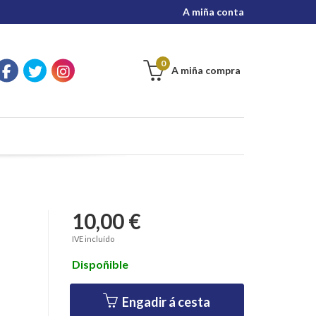
A miña conta
0
A miña compra
10,00 €
IVE incluído
Dispoñible
Engadir á cesta