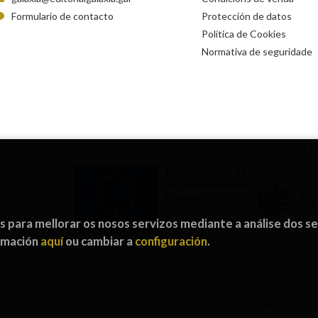
Formulario de contacto
Protección de datos
Política de Cookies
Normativa de seguridade
 GALICIA E FONDO EUROPEO DE DESENVOLVEMENTO REXIONAL 
Fondo Europeo de
Desenvolvemento
Rexional
“Unha
maneira de facer
os para mellorar os nosos servizos mediante a análise dos s
Europa”
ormación
aquí
ou cambiar a
configuración
.
026 ©
Editorial Galaxia
. Todos os dereitos reservados |
Grupo Treven