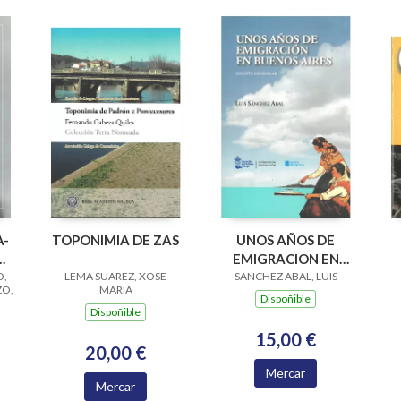
A-
TOPONIMIA DE ZAS
UNOS AÑOS DE
A
EMIGRACION EN
O,
LEMA SUAREZ, XOSE
SANCHEZ ABAL, LUIS
BUENOS AIRES
E
ZO,
MARIA
(EDICION
Dispoñible
Dispoñible
FACSIMILAR)
15,00 €
20,00 €
Mercar
Mercar