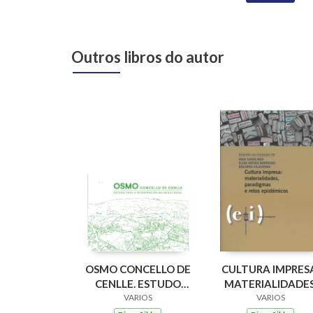
Outros libros do autor
OSMO CONCELLO DE
CULTURA IMPRES
CENLLE. ESTUDO
MATERIALIDADES
PARA A
VARIOS
PARADIGMAS E
VARIOS
INTERVENCION NO
RETOS EPISTÉMIC